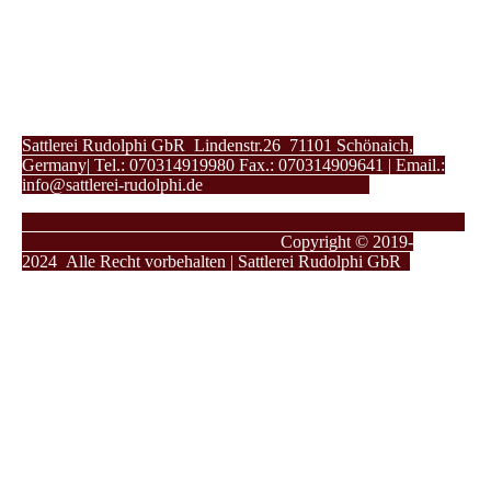
Sattlerei Rudolphi GbR Lindenstr.26 71101 Schönaich,
Germany| Tel.: 070314919980 Fax.: 070314909641 | Email.:
info@sattlerei-rudolphi.de
Copyright © 2019-
2024
Alle Recht vorbehalten | Sattlerei Rudolphi GbR