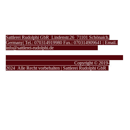
Sattlerei Rudolphi GbR Lindenstr.26 71101 Schönaich,
Germany| Tel.: 070314919980 Fax.: 070314909641 | Email.:
info@sattlerei-rudolphi.de
Copyright © 2019-
2024
Alle Recht vorbehalten | Sattlerei Rudolphi GbR