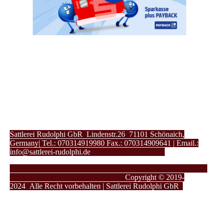
Sattlerei Rudolphi GbR Lindenstr.26 71101 Schönaich,
Germany| Tel.: 070314919980 Fax.: 070314909641 | Email.:
info@sattlerei-rudolphi.de
Copyright © 2019-
2024
Alle Recht vorbehalten | Sattlerei Rudolphi GbR