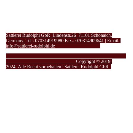
Sattlerei Rudolphi GbR Lindenstr.26 71101 Schönaich,
Germany| Tel.: 070314919980 Fax.: 070314909641 | Email.:
info@sattlerei-rudolphi.de
Copyright © 2019-
2024
Alle Recht vorbehalten | Sattlerei Rudolphi GbR