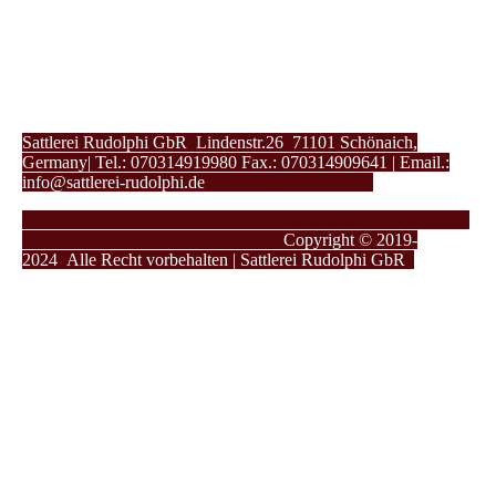
Sattlerei Rudolphi GbR Lindenstr.26 71101 Schönaich,
Germany| Tel.: 070314919980 Fax.: 070314909641 | Email.:
info@sattlerei-rudolphi.de
Copyright © 2019-
2024
Alle Recht vorbehalten | Sattlerei Rudolphi GbR