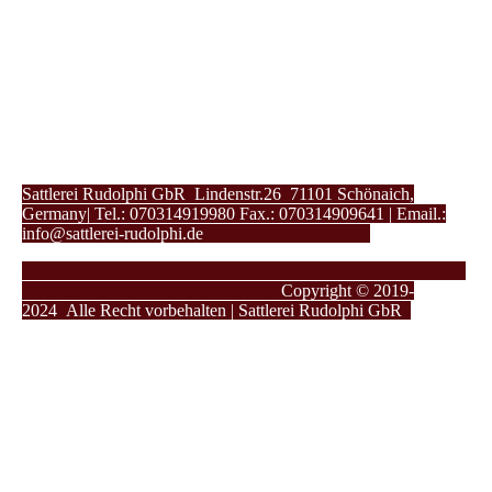
Sattlerei Rudolphi GbR Lindenstr.26 71101 Schönaich,
Germany| Tel.: 070314919980 Fax.: 070314909641 | Email.:
info@sattlerei-rudolphi.de
Copyright © 2019-
2024
Alle Recht vorbehalten | Sattlerei Rudolphi GbR